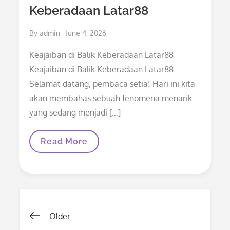
Dan
Keberadaan Latar88
Aman
Posted
By
admin
June 4, 2026
on
Keajaiban di Balik Keberadaan Latar88
Keajaiban di Balik Keberadaan Latar88
Selamat datang, pembaca setia! Hari ini kita
akan membahas sebuah fenomena menarik
yang sedang menjadi […]
Keajaiban
Read More
Di
Balik
Keberadaan
Latar88
Posts
Older