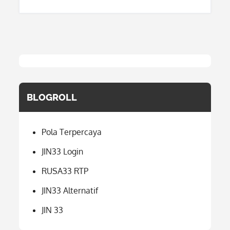
navigation
BLOGROLL
Pola Terpercaya
JIN33 Login
RUSA33 RTP
JIN33 Alternatif
JIN 33