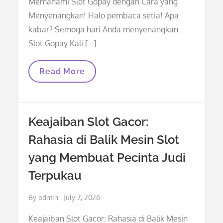
Memahami Slot Gopay dengan Cara yang
Menyenangkan! Halo pembaca setia! Apa
kabar? Semoga hari Anda menyenangkan.
Slot Gopay Kali […]
Memahami
Read More
Slot
Gopay
Dengan
Cara
Yang
Keajaiban Slot Gacor:
Menyenangkan!
Rahasia di Balik Mesin Slot
yang Membuat Pecinta Judi
Terpukau
Posted
By
admin
July 7, 2026
on
Keajaiban Slot Gacor: Rahasia di Balik Mesin