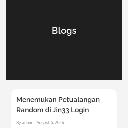
Blogs
Menemukan Petualangan
Random di Jin33 Login
Posted
By
admin
August 6, 2026