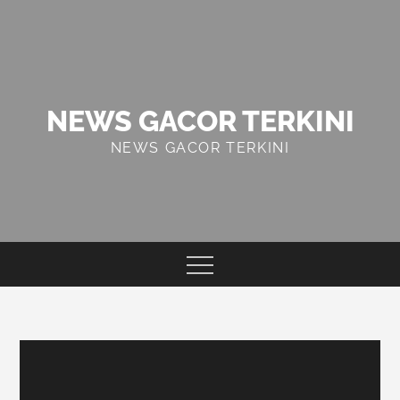
Skip
to
content
NEWS GACOR TERKINI
NEWS GACOR TERKINI