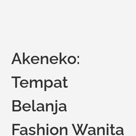
Akeneko:
Tempat
Belanja
Fashion Wanita