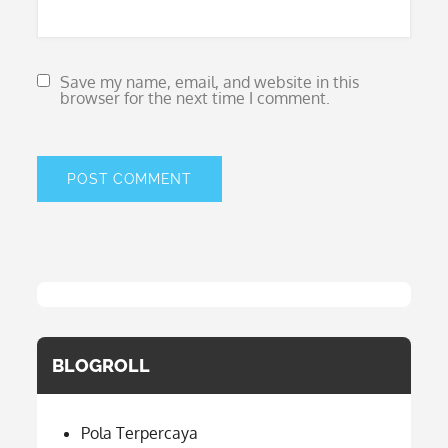
Save my name, email, and website in this
browser for the next time I comment.
BLOGROLL
Pola Terpercaya