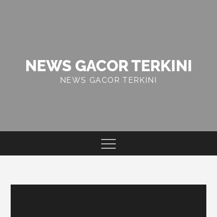
Skip
to
content
NEWS GACOR TERKINI
NEWS GACOR TERKINI