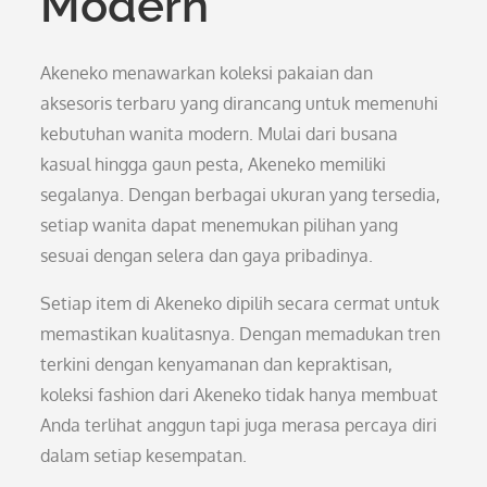
Modern
Akeneko menawarkan koleksi pakaian dan
aksesoris terbaru yang dirancang untuk memenuhi
kebutuhan wanita modern. Mulai dari busana
kasual hingga gaun pesta, Akeneko memiliki
segalanya. Dengan berbagai ukuran yang tersedia,
setiap wanita dapat menemukan pilihan yang
sesuai dengan selera dan gaya pribadinya.
Setiap item di Akeneko dipilih secara cermat untuk
memastikan kualitasnya. Dengan memadukan tren
terkini dengan kenyamanan dan kepraktisan,
koleksi fashion dari Akeneko tidak hanya membuat
Anda terlihat anggun tapi juga merasa percaya diri
dalam setiap kesempatan.