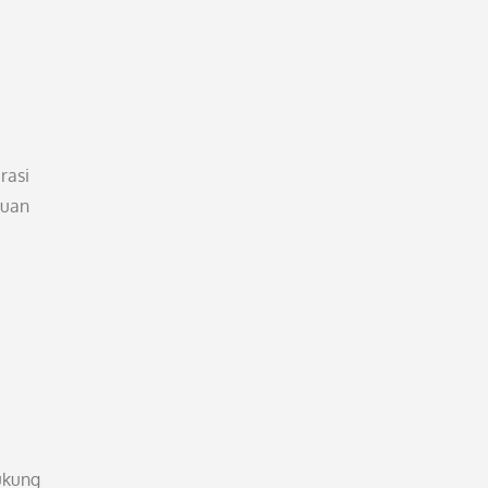
rasi
kuan
.
ukung