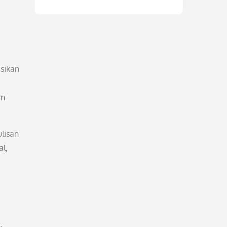
esikan
an
lisan
l,
,