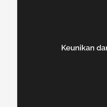
Keunikan da