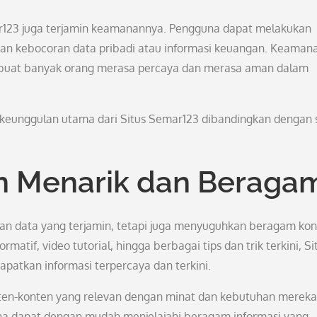
Semar123 juga terjamin keamanannya. Pengguna dapat melakukan
kan kebocoran data pribadi atau informasi keuangan. Keaman
mbuat banyak orang merasa percaya dan merasa aman dalam
 keunggulan utama dari Situs Semar123 dibandingkan dengan s
n Menarik dan Beraga
n data yang terjamin, tetapi juga menyuguhkan beragam ko
rmatif, video tutorial, hingga berbagai tips dan trik terkini, Si
atkan informasi terpercaya dan terkini.
en-konten yang relevan dengan minat dan kebutuhan mereka
na dapat dengan mudah menjelajahi beragam informasi yang