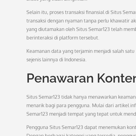
Selain itu, proses transaksi finansial di Situs 
transaksi dengan nyaman tanpa perlu khawatir a
yang diutamakan oleh Situs Semar123 telah me
berinteraksi di platform tersebut.
Keamanan data yang terjamin menjadi salah satu
sejenis lainnya di Indonesia.
Penawaran Konte
Situs Semar123 tidak hanya menawarkan keamana
menarik bagi para pengguna. Mulai dari artikel info
Semar123 menjadi tempat yang tepat untuk mendap
Pengguna Situs Semar123 dapat menemukan kont
Dengan berbagai kategori yang tersedia, penggu