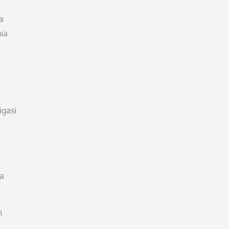
a
nia
igasi
ka
h