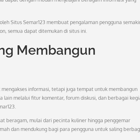
n oleh Situs Semar123 membuat pengalaman pengguna semaki
on, semua dapat ditemukan di situs ini.
 yang Membangun
k mengakses informasi, tetapi juga tempat untuk membangun
lain melalui fitur komentar, forum diskusi, dan berbagai keg
mar123.
at beragam, mulai dari pecinta kuliner hingga penggemar
ramah dan mendukung bagi para pengguna untuk saling berbag