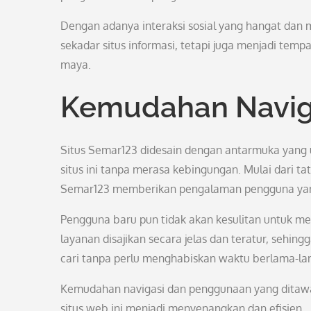
Dengan adanya interaksi sosial yang hangat dan
sekadar situs informasi, tetapi juga menjadi tem
maya.
Kemudahan Navig
Situs Semar123 didesain dengan antarmuka yang 
situs ini tanpa merasa kebingungan. Mulai dari tat
Semar123 memberikan pengalaman pengguna yan
Pengguna baru pun tidak akan kesulitan untuk 
layanan disajikan secara jelas dan teratur, se
cari tanpa perlu menghabiskan waktu berlama-la
Kemudahan navigasi dan penggunaan yang ditawa
situs web ini menjadi menyenangkan dan efisien.