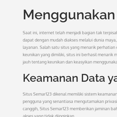
Menggunakan 
Saat ini, internet telah menjadi bagian tak terpi
dapat dengan mudah diakses melalui dunia maya
layanan. Salah satu situs yang menarik perhatian
keunikan yang dimiliki, situs ini berhasil menarik 
jauh tentang keunikan dan keasyikan menggunaka
Keamanan Data ya
Situs Semar123 dikenal memiliki sistem keamanan 
pengguna yang senantiasa mengutamakan privasi 
canggih, Situs Semar123 memberikan jaminan bah
akses yang tidak diinginkan.