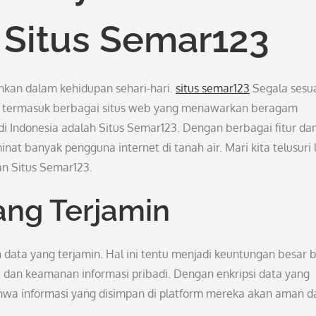
Situs Semar123
sahkan dalam kehidupan sehari-hari.
situs semar123
Segala sesu
, termasuk berbagai situs web yang menawarkan beragam
 di Indonesia adalah Situs Semar123. Dengan berbagai fitur da
minat banyak pengguna internet di tanah air. Mari kita telusuri 
n Situs Semar123.
ng Terjamin
data yang terjamin. Hal ini tentu menjadi keuntungan besar 
dan keamanan informasi pribadi. Dengan enkripsi data yang
wa informasi yang disimpan di platform mereka akan aman da