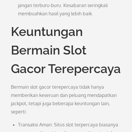
jangan terburu-buru. Kesabaran seringkali
membuahkan hasil yang lebih baik.
Keuntungan
Bermain Slot
Gacor Terepercaya
Bermain slot gacor terepercaya tidak hanya
memberikan keseruan dan peluang mendapatkan
jackpot, tetapi juga beberapa keuntungan lain,
seperti:
Transaksi Aman: Situs slot terpercaya biasanya