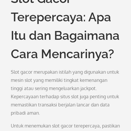
Terepercaya: Apa
Itu dan Bagaimana
Cara Mencarinya?
Slot gacor merupakan istilah yang digunakan untuk
mesin slot yang memiliki tingkat kemenangan
tinggi atau sering mengeluarkan jackpot.
Kepercayaan terhadap situs slot juga penting untuk
memastikan transaksi berjalan lancar dan data
pribadi aman.
Untuk menemukan slot gacor terepercaya, pastikan