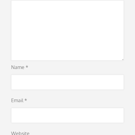
Name
*
Email
*
Website