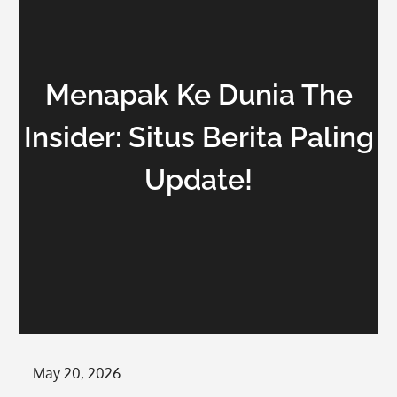
Menapak Ke Dunia The
Insider: Situs Berita Paling
Update!
Posted
May 20, 2026