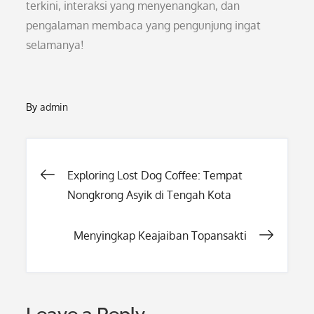
terkini, interaksi yang menyenangkan, dan
pengalaman membaca yang pengunjung ingat
selamanya!
By
admin
Post
Exploring Lost Dog Coffee: Tempat
Nongkrong Asyik di Tengah Kota
navigation
Menyingkap Keajaiban Topansakti