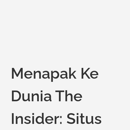
on
Menapak Ke
Dunia The
Insider: Situs