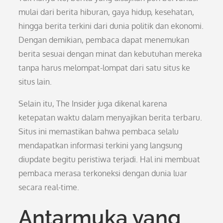
mulai dari berita hiburan, gaya hidup, kesehatan,
hingga berita terkini dari dunia politik dan ekonomi.
Dengan demikian, pembaca dapat menemukan
berita sesuai dengan minat dan kebutuhan mereka
tanpa harus melompat-lompat dari satu situs ke
situs lain.
Selain itu, The Insider juga dikenal karena
ketepatan waktu dalam menyajikan berita terbaru.
Situs ini memastikan bahwa pembaca selalu
mendapatkan informasi terkini yang langsung
diupdate begitu peristiwa terjadi. Hal ini membuat
pembaca merasa terkoneksi dengan dunia luar
secara real-time.
Antarmuka yang