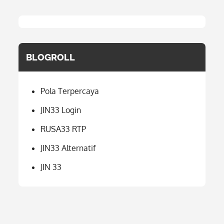
BLOGROLL
Pola Terpercaya
JIN33 Login
RUSA33 RTP
JIN33 Alternatif
JIN 33