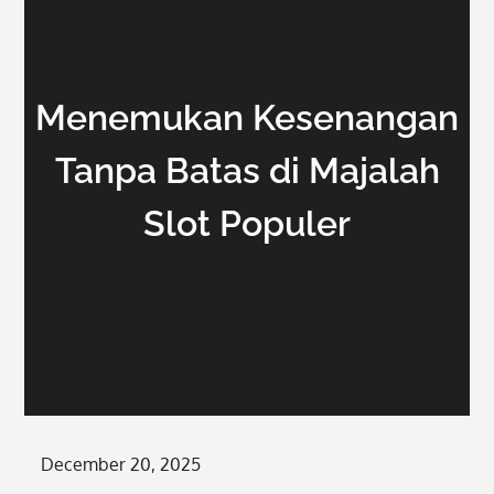
Menemukan Kesenangan
Tanpa Batas di Majalah
Slot Populer
Posted
December 20, 2025