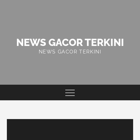
Skip
to
content
NEWS GACOR TERKINI
NEWS GACOR TERKINI