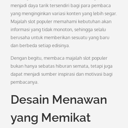
menjadi daya tarik tersendiri bagi para pembaca
yang menginginkan variasi konten yang lebih segar.
Majalah slot populer memahami kebutuhan akan
informasi yang tidak monoton, sehingga selalu
berusaha untuk memberikan sesuatu yang baru
dan berbeda setiap edisinya.
Dengan begitu, membaca majalah slot populer
bukan hanya sebatas hiburan semata, tetapi juga
dapat menjadi sumber inspirasi dan motivasi bagi
pembacanya.
Desain Menawan
yang Memikat