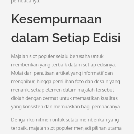
pembacanya.
Kesempurnaan
dalam Setiap Edisi
Majalah slot populer selalu berusaha untuk
memberikan yang terbaik dalam setiap edisinya.
Mulai dari penulisan artikel yang informatif dan
menghibur, hingga pemilihan foto dan desain yang
menarik, setiap elemen dalam majalah tersebut
diolah dengan cermat untuk memastikan kualitas
yang konsisten dan memuaskan bagi pembacanya.
Dengan komitmen untuk selalu memberikan yang
terbaik, majalah slot populer menjadi pilihan utama