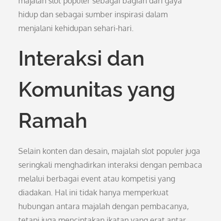
majalah slot populer sebagai bagian dari gaya
hidup dan sebagai sumber inspirasi dalam
menjalani kehidupan sehari-hari.
Interaksi dan
Komunitas yang
Ramah
Selain konten dan desain, majalah slot populer juga
seringkali menghadirkan interaksi dengan pembaca
melalui berbagai event atau kompetisi yang
diadakan. Hal ini tidak hanya memperkuat
hubungan antara majalah dengan pembacanya,
tetapi juga menciptakan ikatan yang erat antar