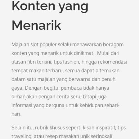
Konten yang
Menarik
Majalah slot populer selalu menawarkan beragam
konten yang menarik untuk dinikmati. Mulai dari
ulasan film terkini, tips fashion, hingga rekomendasi
tempat makan terbaru, semua dapat ditemukan
dalam satu majalah yang berwarna dan penuh
gaya. Dengan begitu, pembaca tidak hanya
dimanjakan dengan cerita seru, tetapi juga
informasi yang berguna untuk kehidupan sehari-
hari.
Selain itu, rubrik khusus seperti kisah inspiratif, tips
traveling, atau resep masakan unik seringkali