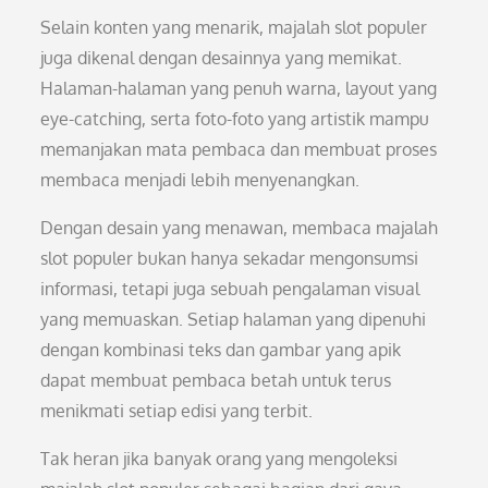
Selain konten yang menarik, majalah slot populer
juga dikenal dengan desainnya yang memikat.
Halaman-halaman yang penuh warna, layout yang
eye-catching, serta foto-foto yang artistik mampu
memanjakan mata pembaca dan membuat proses
membaca menjadi lebih menyenangkan.
Dengan desain yang menawan, membaca majalah
slot populer bukan hanya sekadar mengonsumsi
informasi, tetapi juga sebuah pengalaman visual
yang memuaskan. Setiap halaman yang dipenuhi
dengan kombinasi teks dan gambar yang apik
dapat membuat pembaca betah untuk terus
menikmati setiap edisi yang terbit.
Tak heran jika banyak orang yang mengoleksi