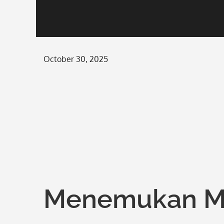
Posted
October 30, 2025
on
Menemukan Mot