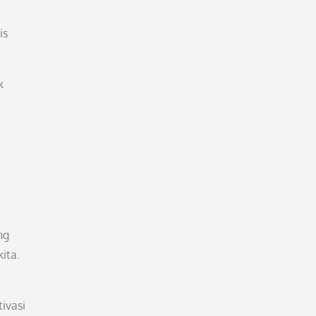
is
k
ng
ita.
ivasi