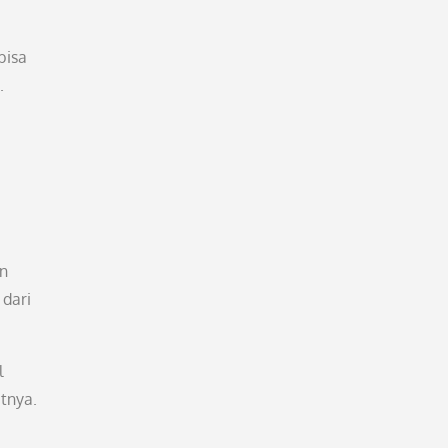
bisa
.
an
 dari
l
tnya.