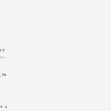
lam
yak
 kita
etap