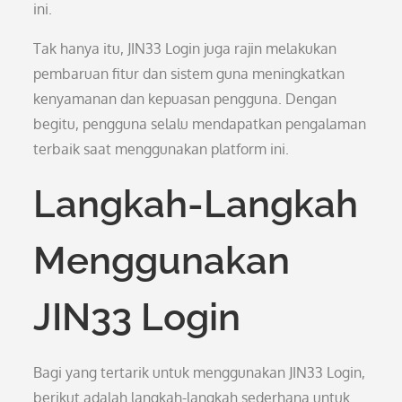
ini.
Tak hanya itu, JIN33 Login juga rajin melakukan
pembaruan fitur dan sistem guna meningkatkan
kenyamanan dan kepuasan pengguna. Dengan
begitu, pengguna selalu mendapatkan pengalaman
terbaik saat menggunakan platform ini.
Langkah-Langkah
Menggunakan
JIN33 Login
Bagi yang tertarik untuk menggunakan JIN33 Login,
berikut adalah langkah-langkah sederhana untuk