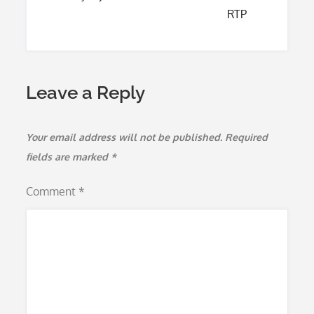
RTP
Leave a Reply
Your email address will not be published.
Required
fields are marked
*
Comment
*