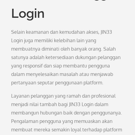
Login
Selain keamanan dan kemudahan akses, JIN33
Login juga memiliki kelebihan lain yang
membuatnya diminati oleh banyak orang. Salah
satunya adalah ketersediaan dukungan pelanggan
yang responsif dan siap membantu pengguna
dalam menyelesaikan masalah atau menjawab
pertanyaan seputar penggunaan platform.
Layanan pelanggan yang ramah dan profesional
menjadi nilai tambah bagi JIN33 Login dalam
membangun hubungan baik dengan penggunanya.
Pengalaman pengguna yang memuaskan akan
membuat mereka semakin loyal terhadap platform