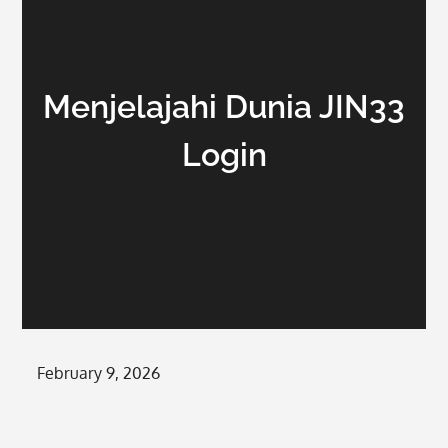
Menjelajahi Dunia JIN33
Login
Posted
February 9, 2026
on