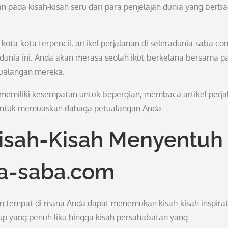
kan pada kisah-kisah seru dari para penjelajah dunia yang berba
kota-kota terpencil, artikel perjalanan di seleradunia-saba.co
nia ini. Anda akan merasa seolah ikut berkelana bersama p
tualangan mereka.
emiliki kesempatan untuk bepergian, membaca artikel perja
 untuk memuaskan dahaga petualangan Anda.
 Kisah-Kisah Menyentuh
ia-saba.com
n tempat di mana Anda dapat menemukan kisah-kisah inspirat
up yang penuh liku hingga kisah persahabatan yang