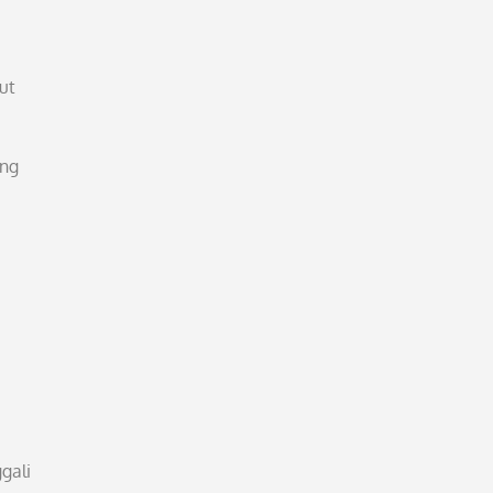
ut
ang
g
gali