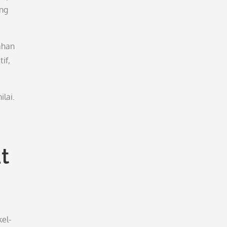
ang
ahan
if,
ilai.
t
kel-