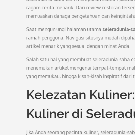
ragam cerita menarik. Dari review restoran tersemb
memuaskan dahaga pengetahuan dan keingintah
Saat mengunjungi halaman utama
seleradunia-s
ramah pengguna. Navigasi situsnya mudah dipah
artikel menarik yang sesuai dengan minat Anda.
Salah satu hal yang membuat seleradunia-saba.
menemukan artikel mengenai tempat-tempat makan
yang memukau, hingga kisah-kisah inspiratif dari 
Kelezatan Kuliner:
Kuliner di Selera
Jika Anda seorang pecinta kuliner, seleradunia-sa