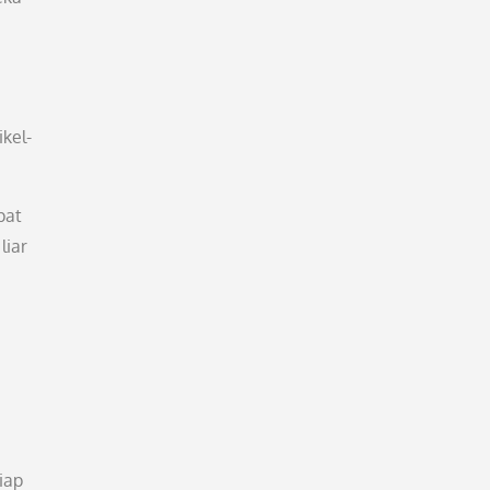
kel-
pat
liar
iap