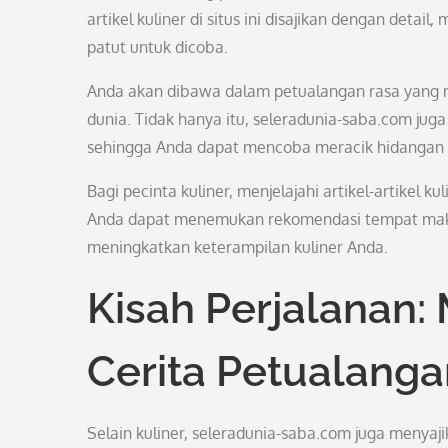
artikel kuliner di situs ini disajikan dengan detai
patut untuk dicoba.
Anda akan dibawa dalam petualangan rasa yang m
dunia. Tidak hanya itu, seleradunia-saba.com juga
sehingga Anda dapat mencoba meracik hidangan le
Bagi pecinta kuliner, menjelajahi artikel-artikel 
Anda dapat menemukan rekomendasi tempat makan
meningkatkan keterampilan kuliner Anda.
Kisah Perjalanan
Cerita Petualanga
Selain kuliner, seleradunia-saba.com juga menyaji