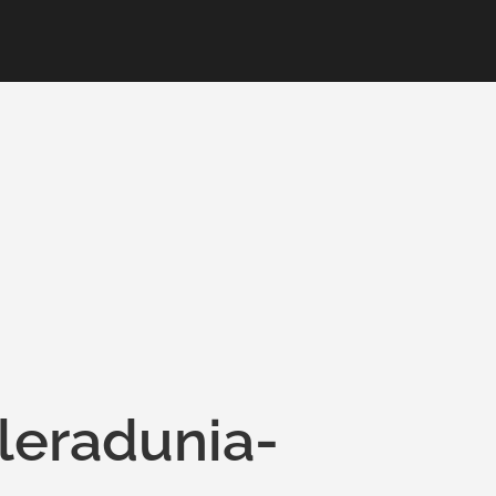
leradunia-