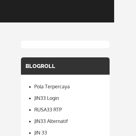
BLOGROLL
Pola Terpercaya
JIN33 Login
RUSA33 RTP
JIN33 Alternatif
JIN 33