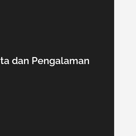
rita dan Pengalaman