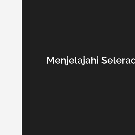
Menjelajahi Selera