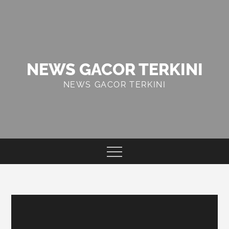
Skip
to
content
NEWS GACOR TERKINI
NEWS GACOR TERKINI