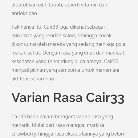
dibutuhkan oleh tubuh, seperti vitamin dan
antioksidan.
Tak hanya itu, Cair33 juga dikenal sebagai
minuman yang rendah kalori, sehingga cocok
dikonsumsi oleh mereka yang sedang menjaga pola
makan sehat. Dengan rasa yang enak dan manfaat
kesehatan yang terkandung di dalamnya, Cair33
menjadi pilihan yang sempurna untuk menemani
aktifitas sehari-hari.
Varian Rasa Cair33
Cair33 hadir dalam beragam varian rasa yang
menarik. Mulai dari rasa mangga, markisa,
strawberry, hingga rasa eksotis lainnya yang belum