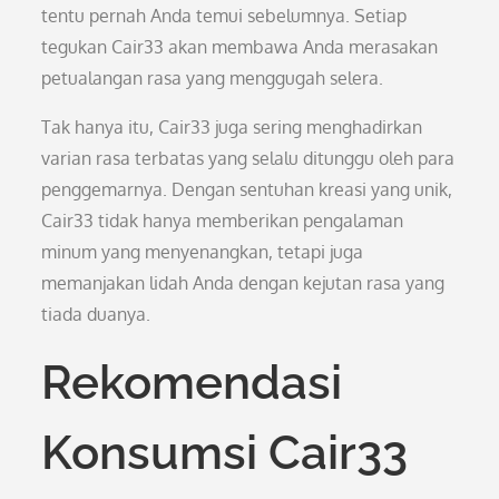
tentu pernah Anda temui sebelumnya. Setiap
tegukan Cair33 akan membawa Anda merasakan
petualangan rasa yang menggugah selera.
Tak hanya itu, Cair33 juga sering menghadirkan
varian rasa terbatas yang selalu ditunggu oleh para
penggemarnya. Dengan sentuhan kreasi yang unik,
Cair33 tidak hanya memberikan pengalaman
minum yang menyenangkan, tetapi juga
memanjakan lidah Anda dengan kejutan rasa yang
tiada duanya.
Rekomendasi
Konsumsi Cair33