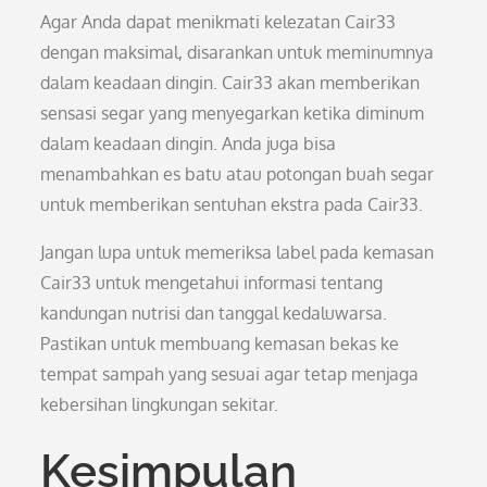
Agar Anda dapat menikmati kelezatan Cair33
dengan maksimal, disarankan untuk meminumnya
dalam keadaan dingin. Cair33 akan memberikan
sensasi segar yang menyegarkan ketika diminum
dalam keadaan dingin. Anda juga bisa
menambahkan es batu atau potongan buah segar
untuk memberikan sentuhan ekstra pada Cair33.
Jangan lupa untuk memeriksa label pada kemasan
Cair33 untuk mengetahui informasi tentang
kandungan nutrisi dan tanggal kedaluwarsa.
Pastikan untuk membuang kemasan bekas ke
tempat sampah yang sesuai agar tetap menjaga
kebersihan lingkungan sekitar.
Kesimpulan