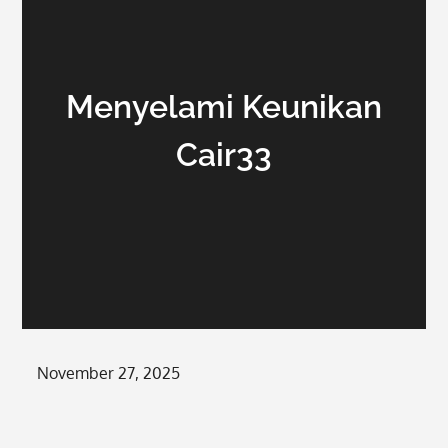
Menyelami Keunikan
Cair33
Posted
November 27, 2025
on