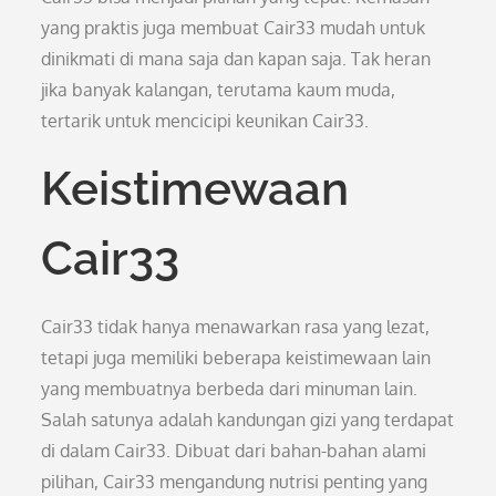
yang praktis juga membuat Cair33 mudah untuk
dinikmati di mana saja dan kapan saja. Tak heran
jika banyak kalangan, terutama kaum muda,
tertarik untuk mencicipi keunikan Cair33.
Keistimewaan
Cair33
Cair33 tidak hanya menawarkan rasa yang lezat,
tetapi juga memiliki beberapa keistimewaan lain
yang membuatnya berbeda dari minuman lain.
Salah satunya adalah kandungan gizi yang terdapat
di dalam Cair33. Dibuat dari bahan-bahan alami
pilihan, Cair33 mengandung nutrisi penting yang