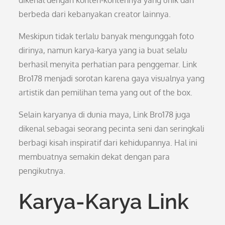
dikenal dengan konten-kontennya yang unik dan
berbeda dari kebanyakan creator lainnya.
Meskipun tidak terlalu banyak mengunggah foto
dirinya, namun karya-karya yang ia buat selalu
berhasil menyita perhatian para penggemar. Link
Bro178 menjadi sorotan karena gaya visualnya yang
artistik dan pemilihan tema yang out of the box.
Selain karyanya di dunia maya, Link Bro178 juga
dikenal sebagai seorang pecinta seni dan seringkali
berbagi kisah inspiratif dari kehidupannya. Hal ini
membuatnya semakin dekat dengan para
pengikutnya.
Karya-Karya Link