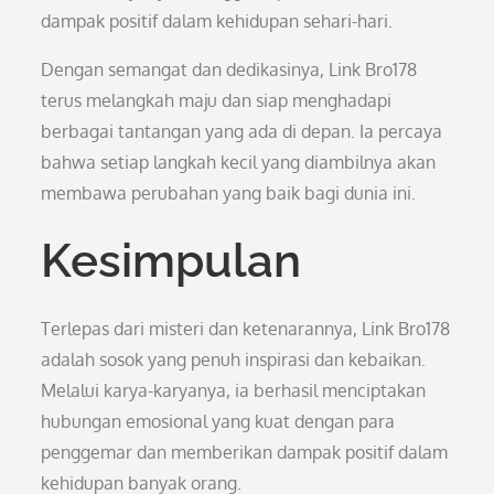
dampak positif dalam kehidupan sehari-hari.
Dengan semangat dan dedikasinya, Link Bro178
terus melangkah maju dan siap menghadapi
berbagai tantangan yang ada di depan. Ia percaya
bahwa setiap langkah kecil yang diambilnya akan
membawa perubahan yang baik bagi dunia ini.
Kesimpulan
Terlepas dari misteri dan ketenarannya, Link Bro178
adalah sosok yang penuh inspirasi dan kebaikan.
Melalui karya-karyanya, ia berhasil menciptakan
hubungan emosional yang kuat dengan para
penggemar dan memberikan dampak positif dalam
kehidupan banyak orang.