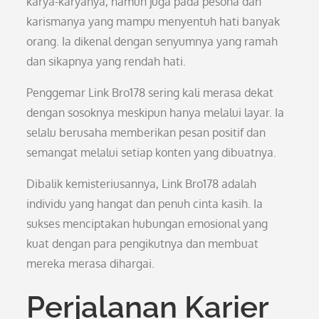
karya-karyanya, namun juga pada pesona dan
karismanya yang mampu menyentuh hati banyak
orang. Ia dikenal dengan senyumnya yang ramah
dan sikapnya yang rendah hati.
Penggemar Link Bro178 sering kali merasa dekat
dengan sosoknya meskipun hanya melalui layar. Ia
selalu berusaha memberikan pesan positif dan
semangat melalui setiap konten yang dibuatnya.
Dibalik kemisteriusannya, Link Bro178 adalah
individu yang hangat dan penuh cinta kasih. Ia
sukses menciptakan hubungan emosional yang
kuat dengan para pengikutnya dan membuat
mereka merasa dihargai.
Perjalanan Karier