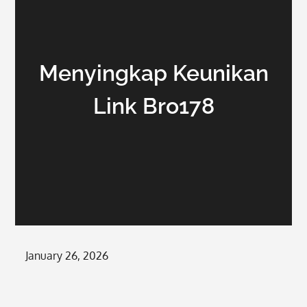
Menyingkap Keunikan
Link Bro178
Posted
January 26, 2026
on