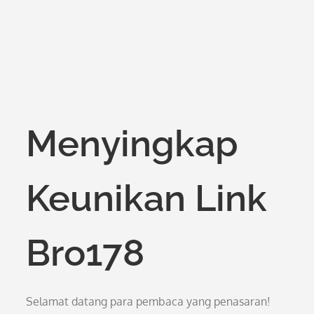
Menyingkap
Keunikan Link
Bro178
Selamat datang para pembaca yang penasaran!