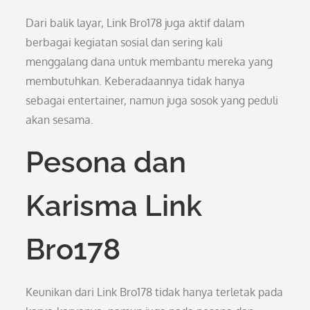
Dari balik layar, Link Bro178 juga aktif dalam
berbagai kegiatan sosial dan sering kali
menggalang dana untuk membantu mereka yang
membutuhkan. Keberadaannya tidak hanya
sebagai entertainer, namun juga sosok yang peduli
akan sesama.
Pesona dan
Karisma Link
Bro178
Keunikan dari Link Bro178 tidak hanya terletak pada