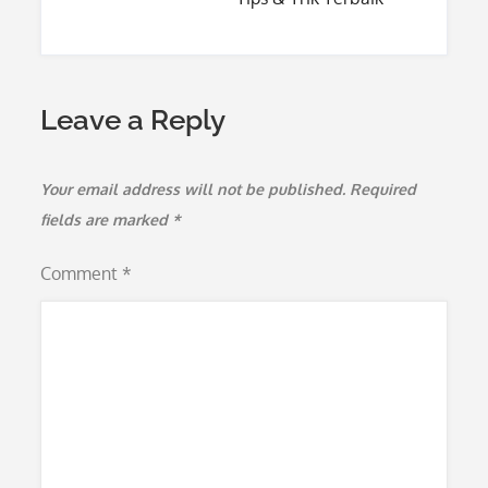
Leave a Reply
Your email address will not be published.
Required
fields are marked
*
Comment
*