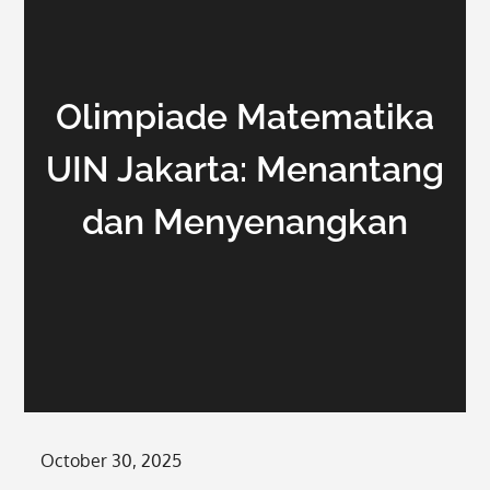
Olimpiade Matematika
UIN Jakarta: Menantang
dan Menyenangkan
Posted
October 30, 2025