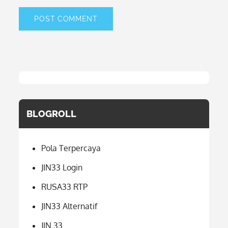
BLOGROLL
Pola Terpercaya
JIN33 Login
RUSA33 RTP
JIN33 Alternatif
JIN 33