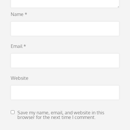
Name
*
Email
*
Website
Save my name, email, and website in this
browser for the next time I comment.