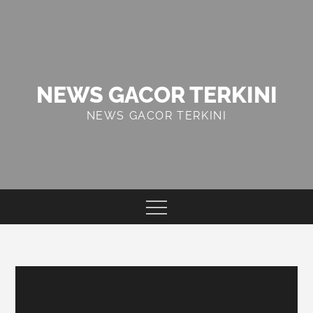
Skip
to
content
NEWS GACOR TERKINI
NEWS GACOR TERKINI