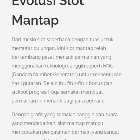
Evolusi Slot
Mantap
Dari mesin slot sederhana dengan tuas untuk
memutar gulungan, kini slot mantap telah
berkembang pesat menjadi permainan yang
menggunakan teknologi canggih seperti RNG
(Random Number Generator) untuk menentukan
hasil putaran. Selain itu, fitur-fitur bonus dan
jackpot progresif juga semakin membuat
permainan ini menarik bagi para pemain.
Dengan grafis yang semakin canggih dan suara
yang mendebarkan, slot mantap mampu
menciptakan pengalaman bermain yang sangat