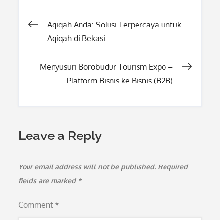
Post
Aqiqah Anda: Solusi Terpercaya untuk
Aqiqah di Bekasi
navigation
Menyusuri Borobudur Tourism Expo –
Platform Bisnis ke Bisnis (B2B)
Leave a Reply
Your email address will not be published.
Required
fields are marked
*
Comment
*