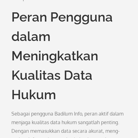
Peran Pengguna
dalam
Meningkatkan
Kualitas Data
Hukum
Sebagai pengguna Badilum Info, peran aktif dalam
menjaga kualitas data hukum sangatlah penting.
Dengan memasukkan data secara akurat, meng-