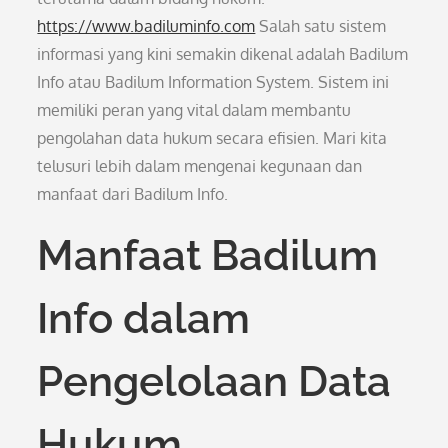
https://www.badiluminfo.com
Salah satu sistem
informasi yang kini semakin dikenal adalah Badilum
Info atau Badilum Information System. Sistem ini
memiliki peran yang vital dalam membantu
pengolahan data hukum secara efisien. Mari kita
telusuri lebih dalam mengenai kegunaan dan
manfaat dari Badilum Info.
Manfaat Badilum
Info dalam
Pengelolaan Data
Hukum