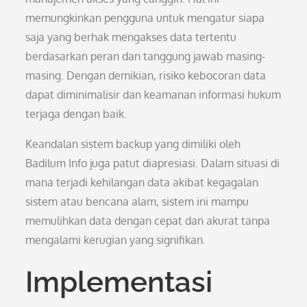
memungkinkan pengguna untuk mengatur siapa
saja yang berhak mengakses data tertentu
berdasarkan peran dan tanggung jawab masing-
masing. Dengan demikian, risiko kebocoran data
dapat diminimalisir dan keamanan informasi hukum
terjaga dengan baik.
Keandalan sistem backup yang dimiliki oleh
Badilum Info juga patut diapresiasi. Dalam situasi di
mana terjadi kehilangan data akibat kegagalan
sistem atau bencana alam, sistem ini mampu
memulihkan data dengan cepat dan akurat tanpa
mengalami kerugian yang signifikan.
Implementasi